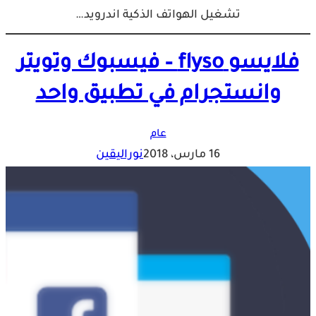
تشغيل الهواتف الذكية اندرويد…
فلايسو flyso – فيسبوك وتويتر
وانستجرام في تطبيق واحد
عام
16 مارس، 2018
نوراليقين