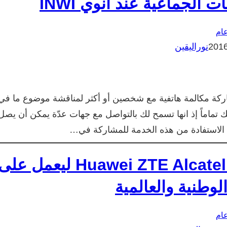
الجماعية عند انوي INWI
ام
نوراليقين
ركة مكالمة هاتفية مع شخصين أو أكثر لمناقشة موضوع ما في
تماماً إذ انها تسمح لك بالتواصل مع جهات عدّة يمكن أن يصل
شرح ديكوداج decodage موديم Huawei ZTE Alcatel ليعمل عل
وطنية والعالمية
ام