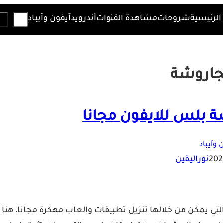
Search
الرئيسية
شروحات
مشاهدة القنوات
أندرويد
آيفون وآيباد
جاروشة
ة بلس للايفون مجانا
 وآيباد
نوراليقين
لتي يمكن من خلالها تنزيل تطبيقات والعاب مهكرة مجانا، هنا