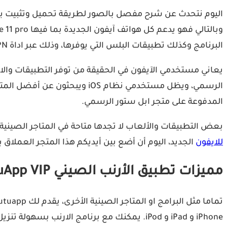
البرنامج وكذلك تطبيقات البلس التي يوفرها، وذلك عبر اداة VPN التي تدعى Nesstool والتي يقترحها عليك توتو هيلبر بعد فتحه.
يعاني مستخدمي الآيفون في الحقيقة من توفر التطبيقات وال
الرسمي، ويظل مستخدمي نظام S
المدفوعة على متجر ابل ستور الرسمي.
بعض التطبيقات والألعاب لا تجدها متاحة في المتاجر الصينية
للايفون
الجديد، اليوم أن أضع بين أيديكم هذا المتجر العملاق ب
مميزات تطبيق الأرنب الصيني TutuApp VIP للآيفون
iPhone و iPad و iPod. يمكنك مع برنامج الارنب بسهولة تنزيل التطبيقات والألعاب والتعديلات والأشياء التي تريدها لهاتفك الذكي الذي يعمل بنظام iOS ببضع نقرات.