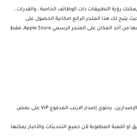
 Tutuapp مع مجموعة من التطبيقات المعدلة والألعاب المهكرة الكثيرة المحملة بمميزات مختلفة، بعد تنزيل tutuapp يمكنك رؤية التطبيقات ذات الوظائف الخاصة ، والقدرات ،
صينية المخصصة لأجهزة iOS بما فيها الآي فون والآي باد، حيث يتيح لك هذا المتجر الرائع امكانية الحصول على
التطبيقات المدفوعة بشكل مجاني، بالإضافة إلى تحميل التطبيقات المعدلة والألعاب المهكرة التي تحاربها شركة ابل وتمنعها من أخذ المكان على المتجر الرسمي Apple Store، فقط
برنامج الارنب للايفون متوفر في نسختين، إحداهما مجاني والآخر إصدار VIP مدفوع. من اسمه، يمكنك التمييز بين هذين الإصدارين. يحتوي إصدار الارنب المدفوع VIP على بعض
 او اللعبة المطلوبة لأن جميع التحديثات والأخبار يمكنها