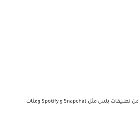
الآن في غضون ثوانٍ قليلة، يمكنك تنزيل ألعابك المفضلة مثل Minecraft PE و Pokemon GO بالإضافة إلى إصدارات حصرية من تطبيقات بلس مثل Snapchat و Spotify ومئات