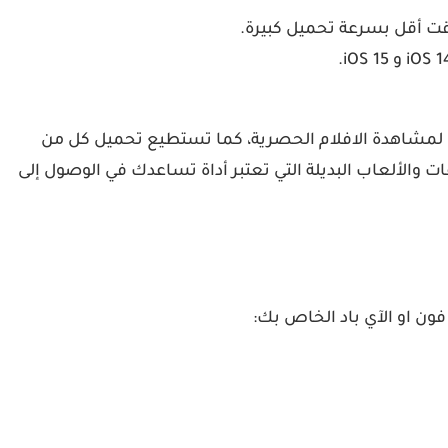
قت أقل بسرعة تحميل كبيرة.
من خلال متجر الأرنب الصيني يمكنك الحصول على التطبيقات المدفوعة بشكل مجاني، فمثلا يمكنك تحميل برنامج Popcorn لمشاهدة الافلام الحصرية، كما تستطيع تحميل كل من
Instagram+ ، Twitter + ، minecraft،، والمزيد من البرامج التطبيقات والألعاب البديلة التي تعتبر أداة تساعدك في الوصول إلى