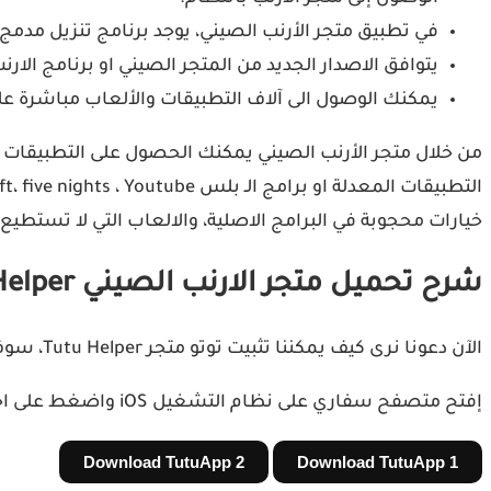
في تطبيق متجر الأرنب الصيني، يوجد برنامج تنزيل مدم
يتوافق الاصدار الجديد من المتجر الصيني او برنامج الارنب مع كل إصدار من إصدارات iOS، 
يمكنك الوصول الى آلاف التطبيقات والألعاب مباشرة على هاتفك iPhone وتحم
خيارات محجوبة في البرامج الاصلية، والالعاب التي لا تستط
شرح تحميل متجر الارنب الصيني Tutu Helper على الآيفون:
الآن دعونا نرى كيف يمكننا تثبيت توتو متجر Tutu Helper، سوف نشرح خطوة واحدة تلو الأخرى كيفية تثبيت التطبيق على الآي فون او الآي باد الخاص بك:
إفتح متصفح سفاري على نظام التشغيل iOS واضغط على احد روابط التحميل التالية:
Download TutuApp 2
Download TutuApp 1