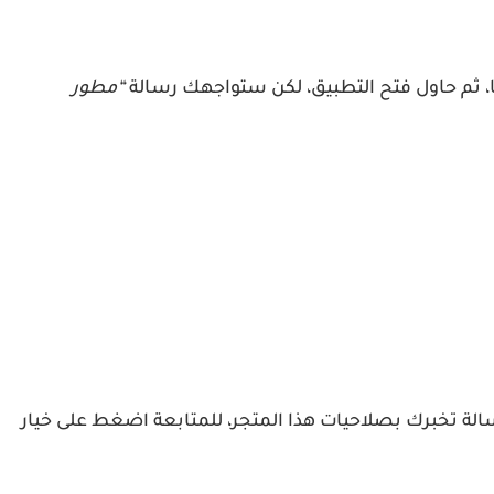
ها، ثم حاول فتح التطبيق، لكن ستواجهك رسالة
“مطور
يفون > عام > إدارة الجهاز > من خلال خيار الوثوق في China General > تظهر أمامك رسالة تخبرك بصلاحيات هذا المتجر، للمتابعة اضغط على خيار