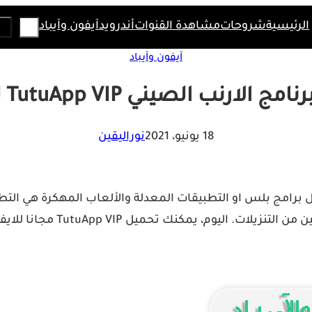
Search
الرئيسية
شروحات
مشاهدة القنوات
أندرويد
آيفون وآيباد
آيفون وآيباد
الارنب الصيني TutuApp VIP للآيفون
18 يونيو، 2021
نوراليقين
 برامج بلس او التطبيقات المعدلة والألعاب المهكرة هي التطبيقا