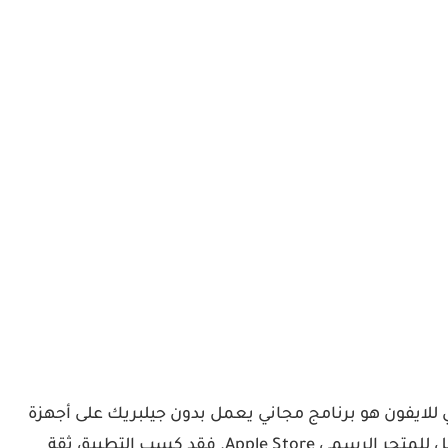
مقال حول برنامج الارنب TutuApp. متجر Tutu Helper توتو أو الأرنب الصيني للايفون هو برنامج مجاني يعمل بدون جيلبريك على أجهزة
آبل ويوفر العديد من التطبيقات والألعاب المعدلة والمدفوعة التي عادة لا تجدها في المتجر الرسمي. وهو واحد من أفضل بديل للمتجر الرسمي Apple Store. فقد كسب التطبيق ثقة