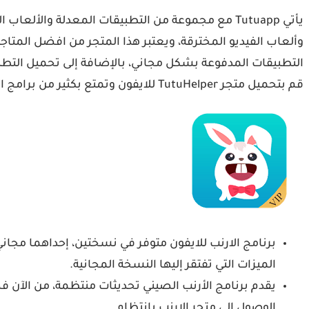
قم بتحميل متجر TutuHelper للايفون وتمتع بكثير من برامج البلس والتطبيقات والألعاب المعدلة للأيفون والأيباد.
الميزات التي تفتقر إليها النسخة المجانية.
يقدم برنامج الأرنب الصيني تحديثات منتظمة، من الآن فصا
الوصول إلى متجر الارنب بانتظام.