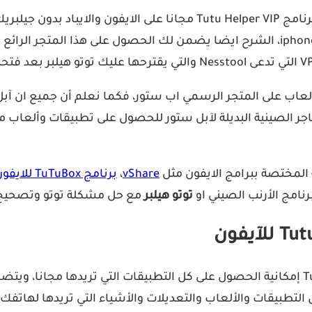
وبالتالي فهو يدعم كل هواتف آيفون الجديدة بما فيها iphone 11 pro، الشرح ايضا يضم
العاب على المتجر الرسمي اب ستور، فكما نعلم أن جميع ان آ
iO ويبحثون عن أفضل المتاجر الصينية البديلة لآبل ستور للحصول على تطبي
 المختصة ببرامج الايفون مثل
vShare
،
برنامج TuTuBox للايفون،
رنامج الأرنب الصيني او
توتو هيلبر
مع حل مشكلة توتو وتصحيح 