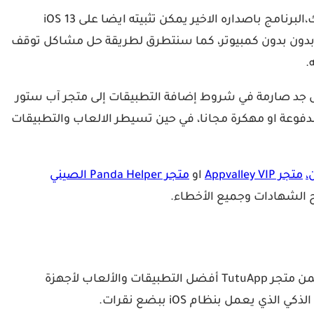
اليوم نتحدث عن شرح مفصل بالصور لطريقة تحميل وتثبيت برنامج Tutu Helper VIP مجانا على الايفون والايباد بدون جيلبريك،البرنامج باصداره الاخير يمكن تثبيته ايضا على iOS 13
ن لك الحصول على هذا المتجر الرائع بدون بدون كمبيوتر، كما سنتطرق لطريقة حل مشاكل توقف
بل جد صارمة في شروط إضافة التطبيقات إلى متجر آب ستور
قات وألعاب مدفوعة او مهكرة مجانا، في حين تسيطر الالعاب والتطبيقات
متجر Appvalley VIP
او
متجر Panda Helper الصيني
الشهادات وجميع الأخطاء.
تماما مثل البرامج او المتاجر الصينية الأخرى، يقدم لك Tutuapp إمكانية الحصول على كل التطبيقات التي تريدها مجانا، ويتضمن متجر TutuApp أفضل التطبيقات والألعاب لأجهزة