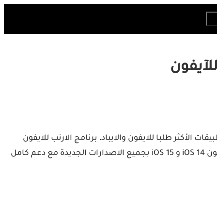
ت الأكثر طلبا للايفون والايباد، برنامج الارنب للايفون
مجانا هو أحد هذه المتاجر التي لاقت نجاحا كبيرا وحققت الملايين من التنزيلات. اليوم، يمكنك تحميل TutuApp VIP مجانا للايفون iOS 14 و iOS 15 بجميع الاصدارات الجديدة مع دعم كامل