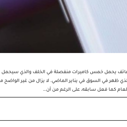
 الكاميرا، هاتف يحمل خمس كاميرات منفصلة في الخلف والذي سيحمل
كملة لهاتف Galaxy A71 لهذا العام والذي ظهر في السوق في يناير الماضي. لا يزال من غير الواضح م
لعام كما فعل سابقه، على الرغم من أن…