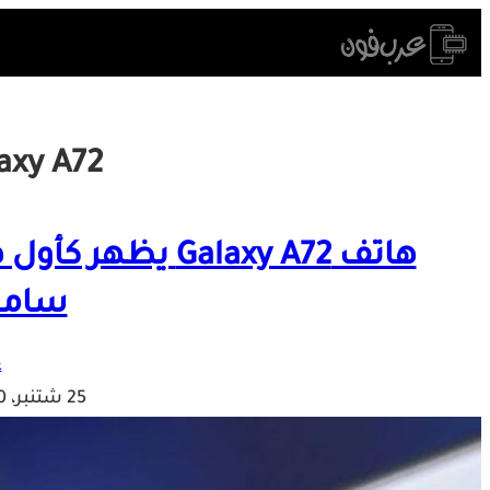
Skip
to
content
axy A72
هاتف Galaxy A72
سامس
ع
25 شتنبر، 2020