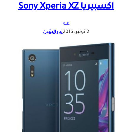
اكسبيريا Sony Xperia XZ
عام
2 نونبر، 2016
نوراليقين