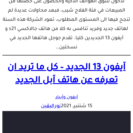
لدخول سوق الهواتف الذكية والحصول على حصتها من
المبيعات في فئة الفلاج شيب، فبعد محاولات عديدة لم
تنجح فيها الى المستوى المطلوب، تعود الشركة هذه السنة
لهاتف جديد وفريد تنافس به كلا من هاتف جالاكسي s21 و
آيفون 13 الجديدين كليا. تقدم جوجل هاتفها الجديد في
نسختين…
آيفون 13 الجديد – كل ما تريد ان
تعرفه عن هاتف آبل الجديد
آيفون وآيباد
15 شتنبر، 2021
نوراليقين