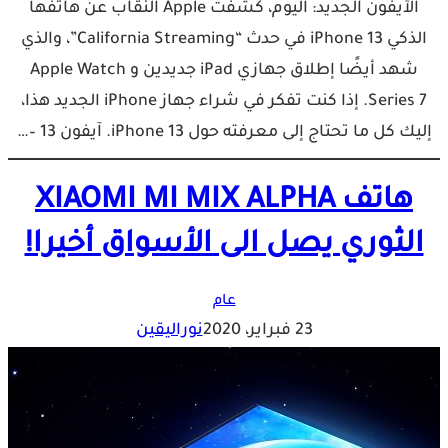
الآيفون الجديد: اليوم، كشفت Apple النقاب عن هاتفها
الذكي iPhone 13 في حدث “California Streaming”، والذي
شهد أيضًا إطلاق جهازي iPad جديدين و Apple Watch
Series 7. إذا كنت تفكر في شراء جهاز iPhone الجديد هذا،
إليك كل ما تحتاج إلى معرفته حول iPhone 13. آيفون 13 –…
هاتف XIAOMI MI MIX ALPHA
الثوري يصل الى الأسواق أخيرا!
عام
23 فبراير، 2020
نوراليقين