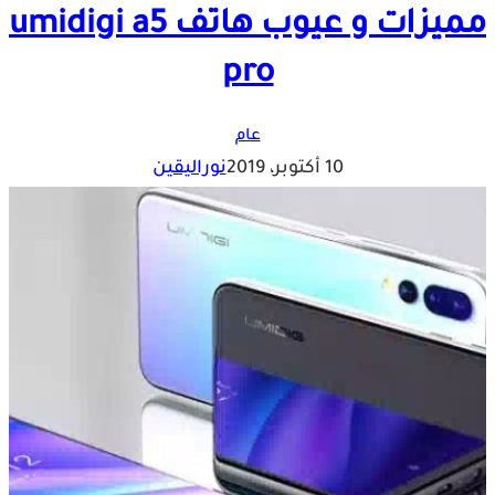
مميزات و عيوب هاتف umidigi a5
pro
عام
10 أكتوبر، 2019
نوراليقين