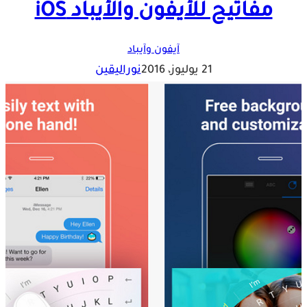
مفاتيح للأيفون والأيباد iOS
آيفون وآيباد
21 يوليوز، 2016
نوراليقين