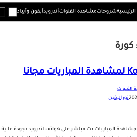
Search
الرئيسية
شروحات
مشاهدة القنوات
أندرويد
آيفون وآيباد
كورة
 القنوات
نوراليقين
Ko من التطبيقات الرائعة لمشاهدة المباريات بث مباشر على هواتف اندرويد بجودة عالية