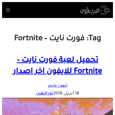
Skip
to
content
Tag:
فورت نايت – Fortnite
تحميل لعبة فورت نايت –
Fortnite للايفون اخر اصدار
آيفون وآيباد
18 أبريل، 2018
نوراليقين