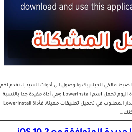
لضبط مالكي الجيلبريك والوصول الى أدوات السيديا، نقدم لكم
واحدة من افضل الادوات المتوفر مجانا على متجر Cydia، اداة اليوم تحمل اسم LowerInstall وهي أداة مفيدة جدا بالنسبة
لأصحاب الأيفون الذين يستعملون اصدار iOS أقل من الإصدار المطلوب في تحميل تطبيقات معينة، فأداة LowerInstall
نك…