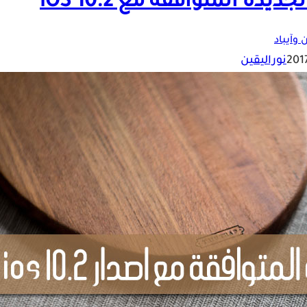
 وآيباد
نوراليقين