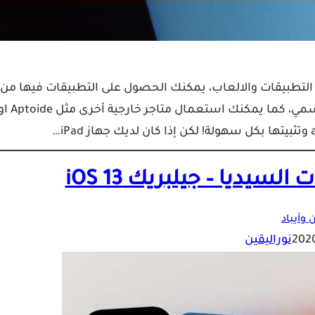
دد اماكن تحميل التطبيقات والالعاب، يمكنك الحصول على التطبيقات فيها من
Google Play و Amazon App Store و Galaxy Store بشكل رسمي، كما يمكنك استعمال متاجر خارجية
ديا – جيلبريك iOS 13
 وآيباد
نوراليقين