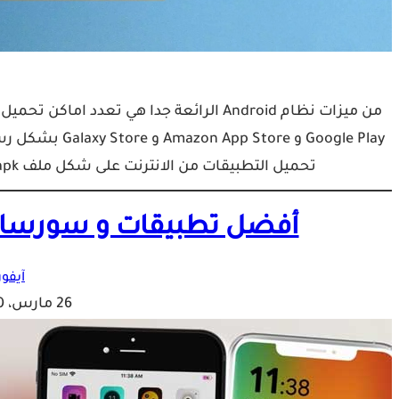
من ميزات نظام Android الرائعة جدا هي تع
تحميل التطبيقات من الانترنت على شكل ملف apk وتثبيتها بكل سهولة! لكن إذا كان لديك جهاز iPad…
أفضل تطبيقات و سورسات السي
آيفون
26 مارس، 2020