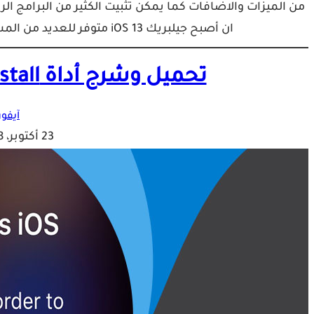
من الميزات والاضافات كما يمكن تثبيت الكثير من البرامج ال
ان أصبح جيلبريك iOS 13 متوفر للعديد من المستخدمين سواء عبر أداة checkra1n jailbreak أو…
تحميل وشرح أداة LowerInstall للايفون والايباد
آيفون
23 أكتوبر، 2018