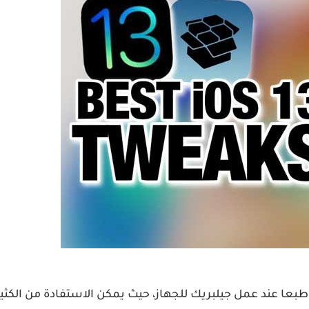
نظام الايفون iOS يصبح اكثر جمالا طبعا عند عمل جيلبريك للجهاز، حيث يمكن الاستفادة من الكثي