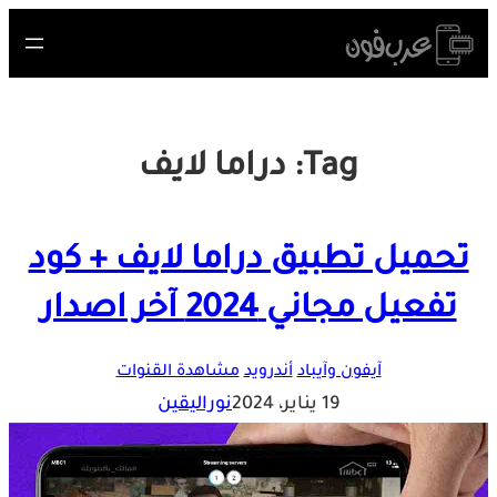
Skip
to
content
Tag:
دراما لايف
تحميل تطبيق دراما لايف + كود
تفعيل مجاني 2024 آخر اصدار
آيفون وآيباد
أندرويد
مشاهدة القنوات
19 يناير، 2024
نوراليقين