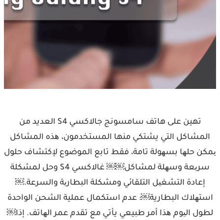
تهين على هاتف سامسونج جالاكسي S4 العديد من
المشاكل التي يشتكي منها المستخدمون، ھذه المشاكل
یمكن حلھا بسھولة تامة، فقط تابع الموضوع لإكتشاف حلول
سریعة وسھلة لمشاكل￼￼ غالاكسي S4 وحل لمشكلة
إعادة التشغیل التلقائي ومشكلة البطاریة والسرعة.￼
استھلاك البطارية￼: عدم استكمال عملية الشحن الواحدة
لطول الیوم ھذا أمر طبيعي يأتي مع تقدم عمر الھاتف. إذا￼