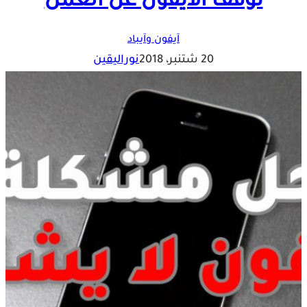
توقف الايفون عن العمل
آيفون وآيباد
20 شتنبر، 2018
نوراليقين