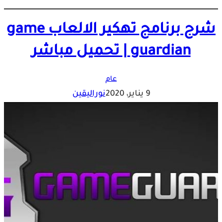
شرح برنامج تهكير الالعاب game
guardian | تحميل مباشر
عام
9 يناير، 2020
نوراليقين