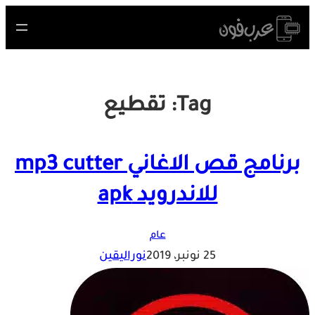
Skip
to
content
Tag:
تقطيع
برنامج قص الاغاني mp3 cutter
للاندرويد apk
عام
25 نونبر، 2019
نوراليقين