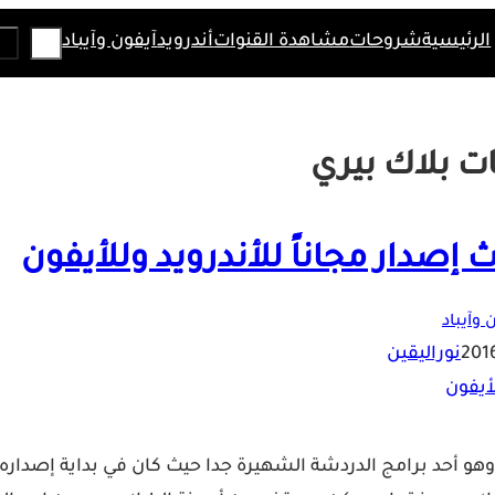
Search
الرئيسية
شروحات
مشاهدة القنوات
أندرويد
آيفون وآيباد
ت بلاك بيري
 وآيباد
نوراليقين
 بيري ماسنجر وهو أحد برامج الدردشة الشهيرة جدا حيث كان في بداية إصداره