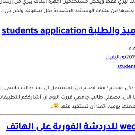
لاك بيري فقط ويمكن مستخدمين أجهزة البلاك بيري من إرسال
ة وغيرها من ملفات الوسائط المتعددة بكل سهولة. ولكن في…
students applica
ام
نوراليقين
ف ذكي صحيح؟ فقد اصبح من المستحيل ان تجد طالب جامعي او
نا الان. بصفتي طالب جامعي قررت اليوم ان أشارككم التطبيقا
لها يوميا، أتمنا أن تستفيد منها
…