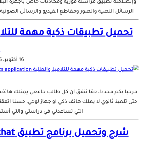
وإنطلاقته تطبيق مراسلة فورية ومحادثات خاص بأجهزة الب
الرسائل النصية والصور ومقاطع الفيديو والرسائل الصوتي
تحميل تطبيقات ذكية مهمة للتلاميذ والطلبة tion
ع
16 أكتوبر، 2015
مرحبا بكم مجددا، حقا نتفق ان كل طالب جامعي يمتلك هات
حتى تلميذ ثانوي لا يملك هاتف ذكي او جهاز لوحي، حسنا اتفق
التي تساعدني في دراستي والتي أستعم
شرح وتحميل برنامج تطبيق wechat للدردشة الفورية على الهاتف