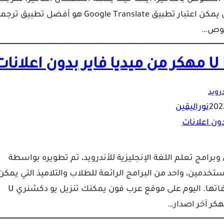
الفورية من الورقة، اضافة الى العديد من الميزات الرائعة، فهل يمكن اعتبار تطبيق Google Translate هو أفضل تطبيق 
وص…
درويد
نوراليقين
 أحد أفضل القواميس وبرامج تعلم اللغة الإنجليزية للأندرويد، تم تطويره بواسطة
 Google Play مجانا لجميع المستخدمين، واحد من البرامج الرائعة للطلاب والتلاميذ التي يمكن
الاعتماد عليها لترجمة الكلمات الأجنبية والتعرف على مرادفاتها. اليوم على موقع عرب فون يمكنك تنزيل يو دكشنري U