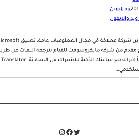
ام
نوراليقين
مجددا، اهلا بكم، حديثنا اليوم عن تطبيق رائد في مجال الترجة، ابن شركة عملاقة في مجال المعلوميات عام
و برنامج مقدم من شركة مايكروسوفت للقيام بترجمة اللغات عن طري
المحادثات الصوتية باستخدم هاتفك فقط او تستطيع ايضاً اقرانه مع ساعتك الذكية للاشتراك في المحادثة. Translator
مستخدمي…
Instagram
Facebook
Twitter