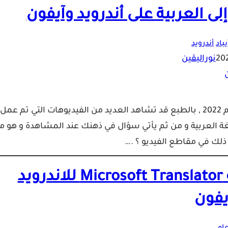
ى العربية على أندرويد وآيفون
باد
أندرويد
نوراليقين
إليك أفضل تطبيق لترجمة الفيديو إلى العربية في دقائق لعام 2022 , بالطبع قد تشاهد العديد من الفيديوهات التي تم عمل
غة العربية و من ثم يأتي سؤال في ذهنك عند المشاهدة و هو ما
ذلك في مقاطع الفيديو ؟ .…
مراجعة تطبيق الترجمة الفورية Microsoft Translator للاندرويد
يفون