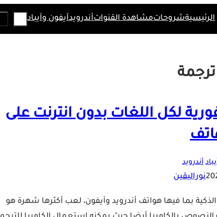
Search
الرئيسية
شروحات
مشاهدة القنوات
أندرويد
آيفون وآيباد
ترجمة
ورية لكل اللغات بدون انترنت على
اتف
باد
أندرويد
نوراليقين
الذكية بما فيها هواتف أندرويد وآيفون، لعب أكثرها شهرة هو
لنصوص بالكاميرا أيضا حيث يمكنه استعمال الكاميرا للترجم