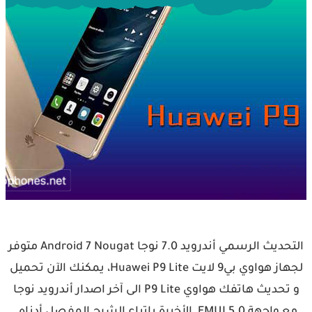
التحديث الرسمي أندرويد 7.0 نوجا Android 7 Nougat متوفر
لجهاز هواوي بي9 لايت Huawei P9 Lite، يمكنك الآن تحميل
و تحديث هاتفك هواوي P9 Lite الى آخر اصدار أندرويد نوجا
مع واجهة EMUI 5.0 الأخيرة باتباع الشرح المفصل أدناه.