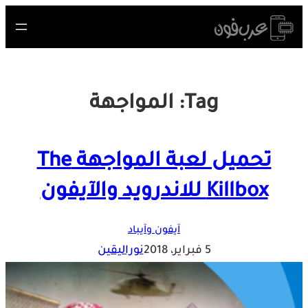
Skip
to
content
Tag:
المواجهة
تحميل لعبة المواجهة The
Killbox للاندرويد والآيفون
آيفون وآيباد
5 فبراير، 2018
نوراليقين