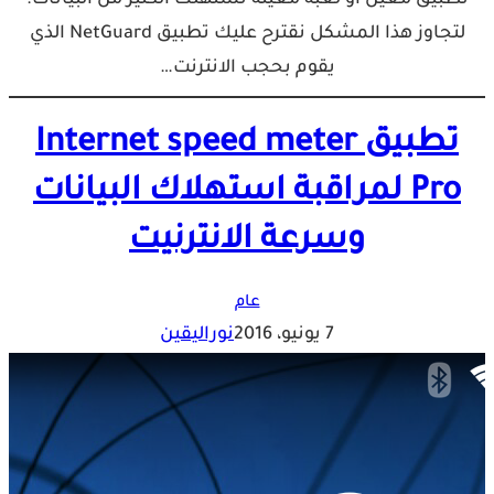
لتجاوز هذا المشكل نقترح عليك تطبيق NetGuard الذي
يقوم بحجب الانترنت…
تطبيق Internet speed meter
Pro لمراقبة استهلاك البيانات
وسرعة الانترنيت
عام
7 يونيو، 2016
نوراليقين