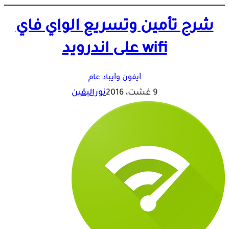
شرح تأمين وتسريع الواي فاي
wifi على اندرويد
آيفون وآيباد
عام
9 غشت، 2016
نوراليقين