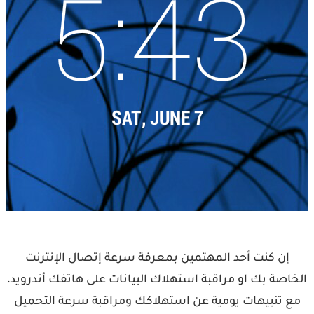
إن كنت أحد المهتمين بمعرفة سرعة إتصال الإنترنت
الخاصة بك او مراقبة استهلاك البيانات على هاتفك أندرويد،
مع تنبيهات يومية عن استهلاكك ومراقبة سرعة التحميل